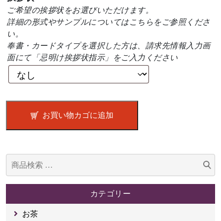
LEROSE
ご希望の挨拶状をお選びいただけます。
コ
詳細の形式やサンプルについては
こちら
をご参照くださ
ー
い。
デ
奉書・カードタイプを選択した方は、請求先情報入力画
リ
面にて「忌明け挨拶状指示」をご入力ください
ア
個
お買い物カゴに追加
検
索
対
カテゴリー
象:
お茶