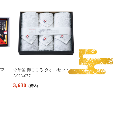
CZ
今治産 御こころ タオルセット
彩のつむぎ 海の恵
A023-077
2,700
3,630