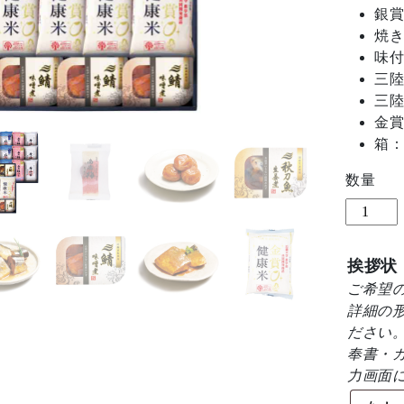
銀賞
焼き
味付
三陸
三陸
金賞
箱：3
数量
金
賞
銀
挨拶状
賞
ご希望
食
詳細の
べ
ださい
く
奉書・
ら
力画面
べ
海