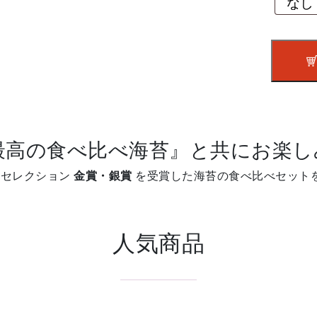
苔
GIFT
(二
段
重
ね)
A158-
043
最高の食べ比べ海苔』と共にお楽し
個
ドセレクション
金賞・銀賞
を受賞した海苔の食べ比べセット
人気商品