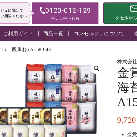
0120-012-129
ルジュに電話で
・ご相談ください
エクセルか
平日 10時〜18時
ご利用ガイド
商品一覧
コンセルジュについて
(二段重ね) A158-043
株式会
金
海苔
A15
9,720
金賞