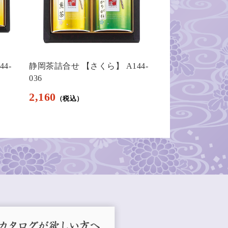
4-
静岡茶詰合せ 【さくら】 A144-
静岡茶 茶
036
せ A144-08
2,160
11,880