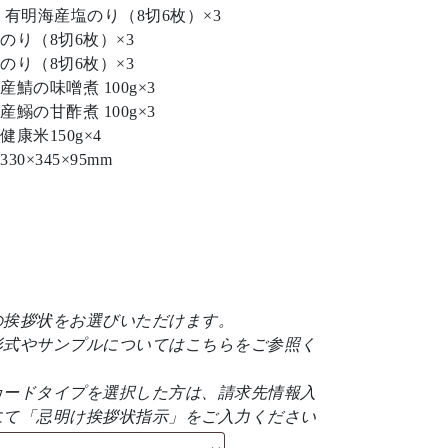
 有明海産塩のり（8切6枚）×3
のり（8切6枚）×3
のり（8切6枚）×3
産鯖の味噌煮 100g×3
産鰯の甘酢煮 100g×3
健康米150g×4
30×345×95mm
の挨拶状をお選びいただけます。
形式やサンプルについては
こちら
をご参照く
。
カードタイプを選択した方は、請求先情報入
にて「忌明け挨拶状指示」をご入力ください