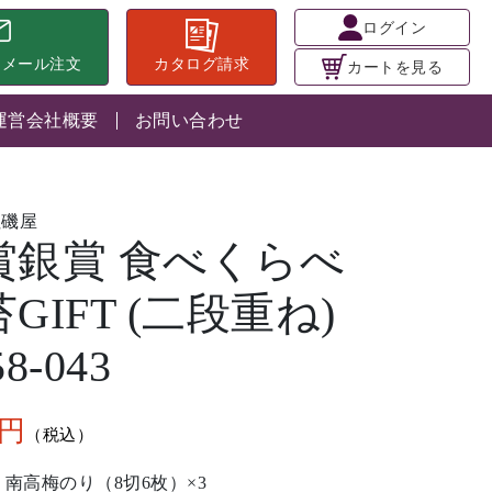
ログイン
らメール注文
カタログ請求
カートを見る
運営会社概要
お問い合わせ
社磯屋
賞銀賞 食べくらべ
GIFT (二段重ね)
8-043
 南高梅のり（8切6枚）×3