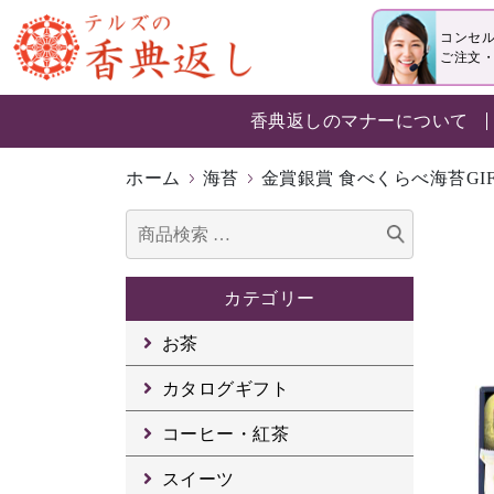
コンセ
ご注文
香典返しのマナーについて
ホーム
海苔
金賞銀賞 食べくらべ海苔GIFT 
検
索
対
カテゴリー
象:
お茶
カタログギフト
コーヒー・紅茶
スイーツ