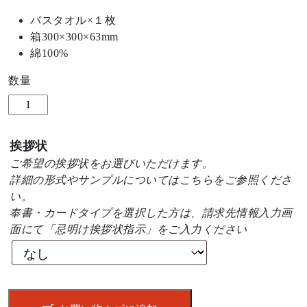
バスタオル×１枚
箱300×300×63mm
綿100%
数量
今
治
ブ
挨拶状
ラ
ご希望の挨拶状をお選びいただけます。
ン
詳細の形式やサンプルについては
こちら
をご参照くださ
ド
い。
認
奉書・カードタイプを選択した方は、請求先情報入力画
定
面にて「忌明け挨拶状指示」をご入力ください
Premium
ホ
テ
ル
リ