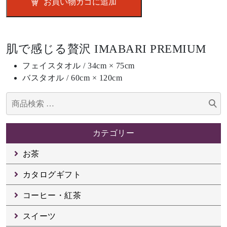
お買い物カゴに追加
ゾ
ー
ト
バ
肌で感じる贅沢 IMABARI PREMIUM
ス
フェイスタオル / 34cm × 75cm
タ
バスタオル / 60cm × 120cm
オ
ル
検
A005-
索
030
対
個
カテゴリー
象:
お茶
カタログギフト
コーヒー・紅茶
スイーツ