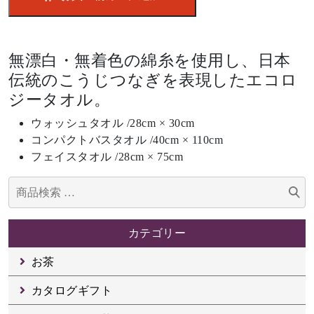
タ
オ
ル
セ
無漂白・無着色の綿糸を使用し、日本
ッ
伝統のこうじつなぎを表現したエコロ
ト
ジータオル。
A017-
042
ウォッシュタオル /28cm × 30cm
個
コンパクトバスタオル /40cm × 110cm
フェイスタオル /28cm × 75cm
検
索
対
カテゴリー
象:
お茶
カタログギフト