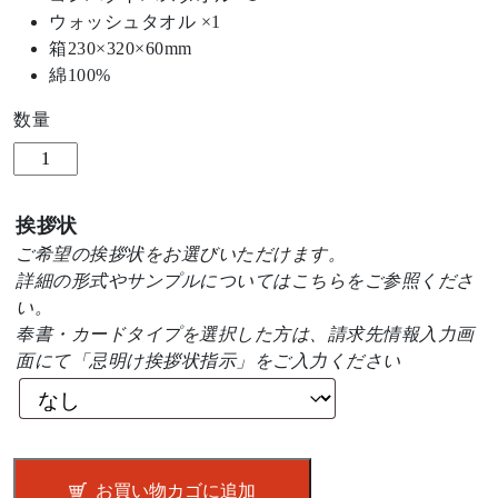
ウォッシュタオル ×1
箱230×320×60mm
綿100%
数量
今
治
タ
挨拶状
オ
ご希望の挨拶状をお選びいただけます。
ル
詳細の形式やサンプルについては
こちら
をご参照くださ
エ
い。
コ
奉書・カードタイプを選択した方は、請求先情報入力画
こ
面にて「忌明け挨拶状指示」をご入力ください
う
じ
つ
な
ぎ
お買い物カゴに追加